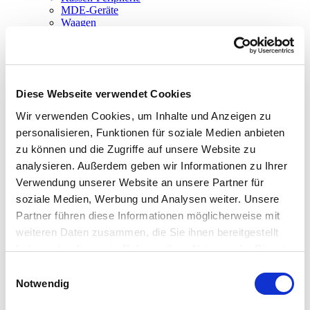
MDE-Geräte
Waagen
Zubehör
Service
Support
Kontakt
Newsletter
Diese Webseite verwendet Cookies
Wir verwenden Cookies, um Inhalte und Anzeigen zu
personalisieren, Funktionen für soziale Medien anbieten
zu können und die Zugriffe auf unsere Website zu
Sie sind hier!
analysieren. Außerdem geben wir Informationen zu Ihrer
www.dennree-biowin.de
Verwendung unserer Website an unsere Partner für
Kontakt
soziale Medien, Werbung und Analysen weiter. Unsere
Impressum
Partner führen diese Informationen möglicherweise mit
weiteren Daten zusammen, die Sie ihnen bereitgestellt
Impressum
haben oder die sie im Rahmen Ihrer Nutzung der Dienste
Datenschutz
gesammelt haben.
Einwilligungsauswahl
Notwendig
Impressum