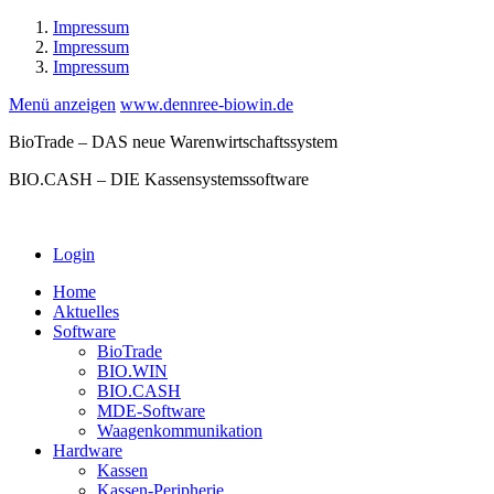
Impressum
Impressum
Impressum
Menü anzeigen
www.dennree-biowin.de
BioTrade – DAS neue Warenwirtschaftssystem
BIO.CASH – DIE Kassensystemssoftware
Login
Home
Aktuelles
Software
BioTrade
BIO.WIN
BIO.CASH
MDE-Software
Waagenkommunikation
Hardware
Kassen
Kassen-Peripherie