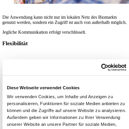
Die Anwendung kann nicht nur im lokalen Netz des Biomarkts
genutzt werden, sondern ein Zugriff ist auch von außerhalb möglich.
Jegliche Kommunikation erfolgt verschlüsselt.
Flexibilität
Die Anwendung läuft im Webbrowser. Die Software kann damit
damit mit allen verfügbaren Betriebssystemen genutzt werden.
(Windows, Linux, MacOS, Android).
Diese Webseite verwendet Cookies
Wir verwenden Cookies, um Inhalte und Anzeigen zu
personalisieren, Funktionen für soziale Medien anbieten zu
Sicherheit
können und die Zugriffe auf unsere Website zu analysieren.
Außerdem geben wir Informationen zu Ihrer Verwendung
unserer Website an unsere Partner für soziale Medien,
Die BioTrade-Datenbank wird automatisch in der BioTrade Cloud