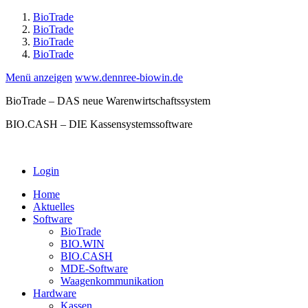
BioTrade
BioTrade
BioTrade
BioTrade
Menü anzeigen
www.dennree-biowin.de
BioTrade – DAS neue Warenwirtschaftssystem
BIO.CASH – DIE Kassensystemssoftware
Login
Home
Aktuelles
Software
BioTrade
BIO.WIN
BIO.CASH
MDE-Software
Waagenkommunikation
Hardware
Kassen