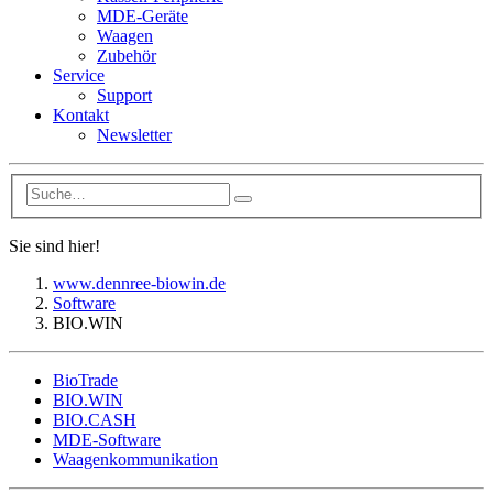
MDE-Geräte
Waagen
Zubehör
Service
Support
Kontakt
Newsletter
Sie sind hier!
www.dennree-biowin.de
Software
BIO.WIN
BioTrade
BIO.WIN
BIO.CASH
MDE-Software
Waagenkommunikation