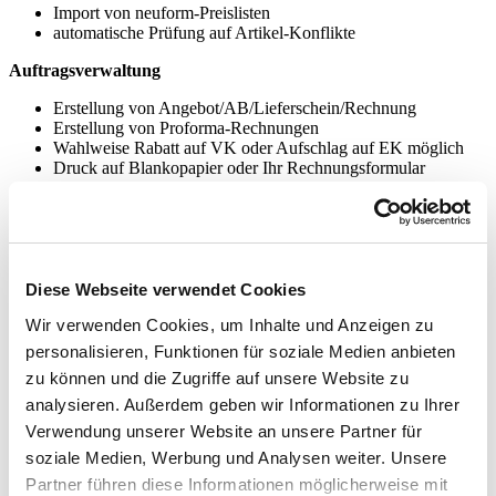
Import von neuform-Preislisten
automatische Prüfung auf Artikel-Konflikte
Auftragsverwaltung
Erstellung von Angebot/AB/Lieferschein/Rechnung
Erstellung von Proforma-Rechnungen
Wahlweise Rabatt auf VK oder Aufschlag auf EK möglich
Druck auf Blankopapier oder Ihr Rechnungsformular
gesonderte Ausweisung von Pfand und Transportkosten
vollautomatische Übernahme von Lieferscheindaten der
Kasse
Statistiken/Auswertungen
Diese Webseite verwendet Cookies
Artikelverkaufsstatistik
Gruppenstatistik
Wir verwenden Cookies, um Inhalte und Anzeigen zu
Artikel ohne Umsatz
personalisieren, Funktionen für soziale Medien anbieten
Artikeleinkaufsstatistik
zu können und die Zugriffe auf unsere Website zu
Abschriftenauswertung
Kundenstatistik
analysieren. Außerdem geben wir Informationen zu Ihrer
Aktionsauswertung
Verwendung unserer Website an unsere Partner für
Tagesumsatz (mit Schnittbon)
soziale Medien, Werbung und Analysen weiter. Unsere
OG-Auswertung
Bon-Controlling
Partner führen diese Informationen möglicherweise mit