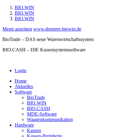
BIO.WIN
BIO.WIN
BIO.WIN
Menü anzeigen
www.dennree-biowin.de
BioTrade – DAS neue Warenwirtschaftssystem
BIO.CASH – DIE Kassensystemssoftware
Login
Home
Aktuelles
Software
BioTrade
BIO.WIN
BIO.CASH
MDE-Software
Waagenkommunikation
Hardware
Kassen
Kassen-Peripherie