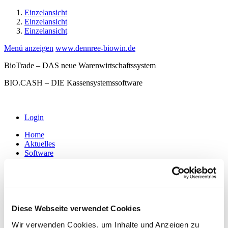
Einzelansicht
Einzelansicht
Einzelansicht
Menü anzeigen
www.dennree-biowin.de
BioTrade – DAS neue Warenwirtschaftssystem
BIO.CASH – DIE Kassensystemssoftware
Login
Home
Aktuelles
Software
BioTrade
BIO.WIN
BIO.CASH
MDE-Software
Waagenkommunikation
Hardware
Diese Webseite verwendet Cookies
Kassen
Wir verwenden Cookies, um Inhalte und Anzeigen zu
Kassen-Peripherie