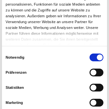
MDE-Geräte
personalisieren, Funktionen für soziale Medien anbieten
Waagen
zu können und die Zugriffe auf unsere Website zu
Zubehör
analysieren. Außerdem geben wir Informationen zu Ihrer
Service
Support
Verwendung unserer Website an unsere Partner für
Kontakt
soziale Medien, Werbung und Analysen weiter. Unsere
Newsletter
Partner führen diese Informationen möglicherweise mit
weiteren Daten zusammen, die Sie ihnen bereitgestellt
haben oder die sie im Rahmen Ihrer Nutzung der Dienste
gesammelt haben.
Einwilligungsauswahl
Sie sind hier!
Notwendig
www.dennree-biowin.de
Aktuelles
Details
Präferenzen
Statistiken
2014 und früher
2015
2016
2017
Marketing
2018