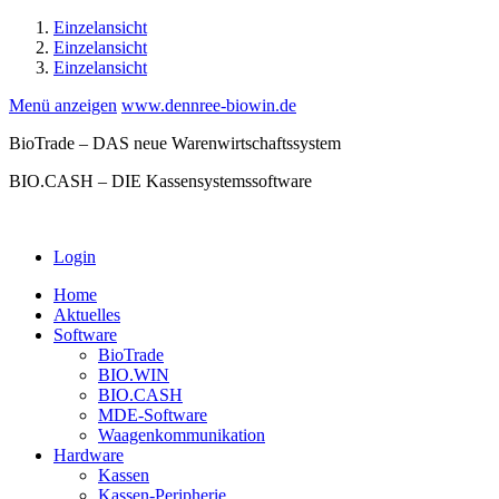
Einzelansicht
Einzelansicht
Einzelansicht
Menü anzeigen
www.dennree-biowin.de
BioTrade – DAS neue Warenwirtschaftssystem
BIO.CASH – DIE Kassensystemssoftware
Login
Home
Aktuelles
Software
BioTrade
BIO.WIN
BIO.CASH
MDE-Software
Waagenkommunikation
Hardware
Kassen
Kassen-Peripherie