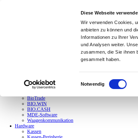
Einzelansicht
Diese Webseite verwende
Einzelansicht
Einzelansicht
Wir verwenden Cookies, um
Menü anzeigen
www.dennree-biowin.de
anbieten zu können und di
Informationen zu Ihrer Ve
BioTrade – DAS neue Warenwirtschaftssystem
und Analysen weiter. Unse
BIO.CASH – DIE Kassensystemssoftware
zusammen, die Sie ihnen b
gesammelt haben.
Login
Einwilligungsauswahl
Home
Notwendig
Aktuelles
Software
BioTrade
BIO.WIN
BIO.CASH
MDE-Software
Waagenkommunikation
Hardware
Kassen
Kassen-Peripherie