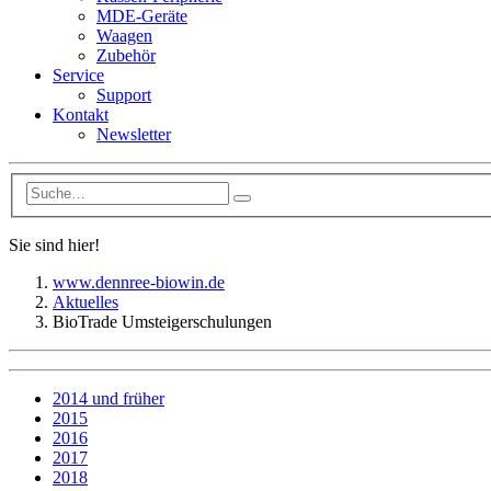
MDE-Geräte
Waagen
Zubehör
Service
Support
Kontakt
Newsletter
Sie sind hier!
www.dennree-biowin.de
Aktuelles
BioTrade Umsteigerschulungen
2014 und früher
2015
2016
2017
2018