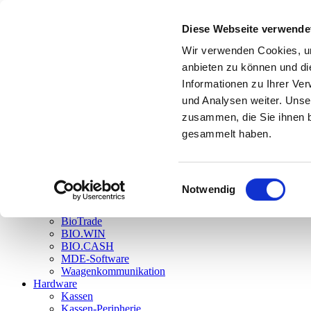
Einzelansicht
Diese Webseite verwende
Einzelansicht
Einzelansicht
Wir verwenden Cookies, um
Menü anzeigen
www.dennree-biowin.de
anbieten zu können und di
Informationen zu Ihrer Ve
BioTrade – DAS neue Warenwirtschaftssystem
und Analysen weiter. Unse
BIO.CASH – DIE Kassensystemssoftware
zusammen, die Sie ihnen b
gesammelt haben.
Login
Einwilligungsauswahl
Home
Notwendig
Aktuelles
Software
BioTrade
BIO.WIN
BIO.CASH
MDE-Software
Waagenkommunikation
Hardware
Kassen
Kassen-Peripherie