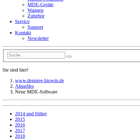
MDE-Geräte
Waagen
Zubehör
Service
Support
Kontakt
Newsletter
Sie sind hier!
www.dennree-biowin.de
Aktuelles
Neue MDE-Software
2014 und früher
2015
2016
2017
2018