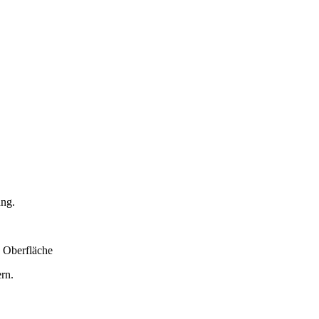
ng.
n Oberfläche
rn.