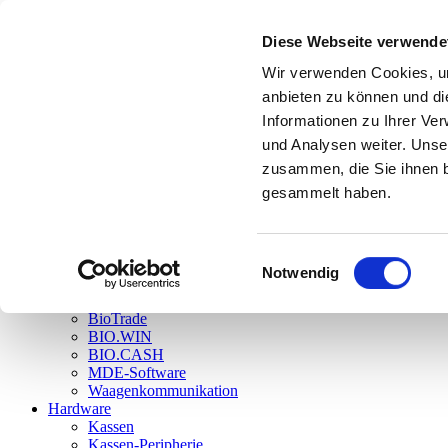
Einzelansicht
Diese Webseite verwende
Einzelansicht
Einzelansicht
Wir verwenden Cookies, um
Menü anzeigen
www.dennree-biowin.de
anbieten zu können und di
Informationen zu Ihrer Ve
BioTrade – DAS neue Warenwirtschaftssystem
und Analysen weiter. Unse
BIO.CASH – DIE Kassensystemssoftware
zusammen, die Sie ihnen b
gesammelt haben.
Login
Einwilligungsauswahl
Home
Notwendig
Aktuelles
Software
BioTrade
BIO.WIN
BIO.CASH
MDE-Software
Waagenkommunikation
Hardware
Kassen
Kassen-Peripherie