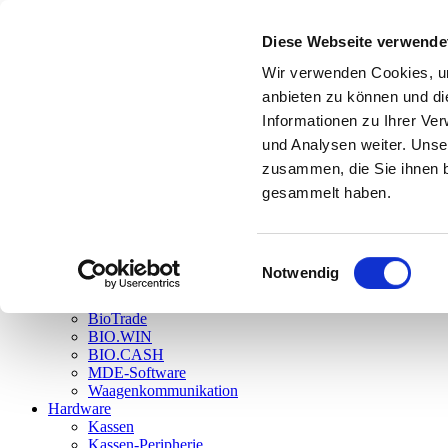
Einzelansicht
Diese Webseite verwende
Einzelansicht
Einzelansicht
Wir verwenden Cookies, um
Menü anzeigen
www.dennree-biowin.de
anbieten zu können und di
Informationen zu Ihrer Ve
BioTrade – DAS neue Warenwirtschaftssystem
und Analysen weiter. Unse
BIO.CASH – DIE Kassensystemssoftware
zusammen, die Sie ihnen b
gesammelt haben.
Login
Einwilligungsauswahl
Home
Notwendig
Aktuelles
Software
BioTrade
BIO.WIN
BIO.CASH
MDE-Software
Waagenkommunikation
Hardware
Kassen
Kassen-Peripherie