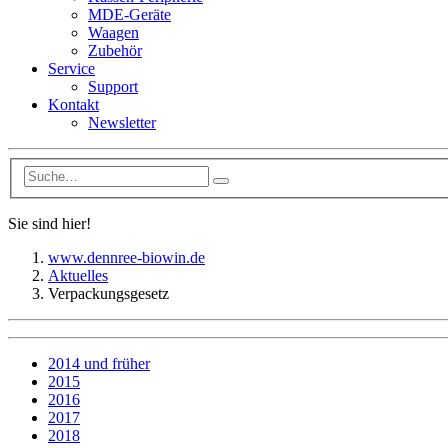
MDE-Geräte
Waagen
Zubehör
Service
Support
Kontakt
Newsletter
Sie sind hier!
www.dennree-biowin.de
Aktuelles
Verpackungsgesetz
2014 und früher
2015
2016
2017
2018