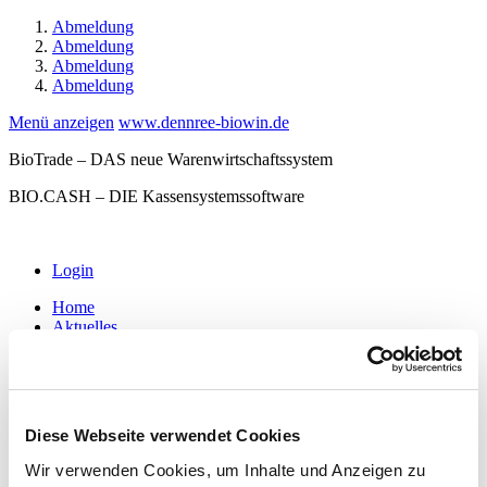
Abmeldung
Abmeldung
Abmeldung
Abmeldung
Menü anzeigen
www.dennree-biowin.de
BioTrade – DAS neue Warenwirtschaftssystem
BIO.CASH – DIE Kassensystemssoftware
Login
Home
Aktuelles
Software
BioTrade
BIO.WIN
BIO.CASH
MDE-Software
Diese Webseite verwendet Cookies
Waagenkommunikation
Hardware
Wir verwenden Cookies, um Inhalte und Anzeigen zu
Kassen