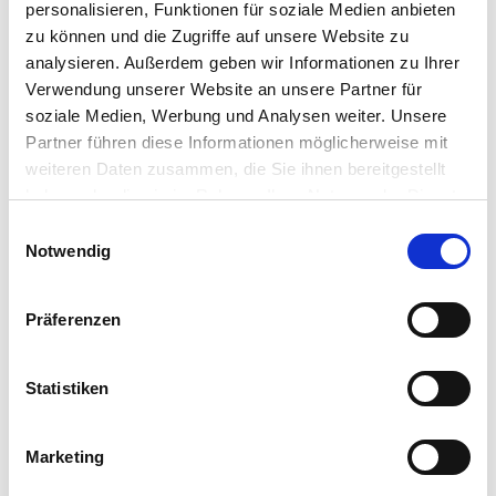
personalisieren, Funktionen für soziale Medien anbieten
Kassen-Peripherie
zu können und die Zugriffe auf unsere Website zu
MDE-Geräte
Waagen
analysieren. Außerdem geben wir Informationen zu Ihrer
Zubehör
Verwendung unserer Website an unsere Partner für
Service
soziale Medien, Werbung und Analysen weiter. Unsere
Support
Kontakt
Partner führen diese Informationen möglicherweise mit
Newsletter
weiteren Daten zusammen, die Sie ihnen bereitgestellt
haben oder die sie im Rahmen Ihrer Nutzung der Dienste
gesammelt haben.
Einwilligungsauswahl
Notwendig
Sie sind hier!
www.dennree-biowin.de
Präferenzen
Kontakt
Newsletter
Abmeldung
Statistiken
Newsletter
Anmeldung
Marketing
Abmeldung