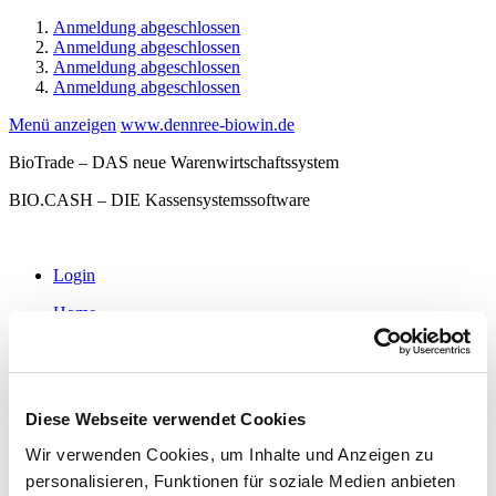
Anmeldung abgeschlossen
Anmeldung abgeschlossen
Anmeldung abgeschlossen
Anmeldung abgeschlossen
Menü anzeigen
www.dennree-biowin.de
BioTrade – DAS neue Warenwirtschaftssystem
BIO.CASH – DIE Kassensystemssoftware
Login
Home
Aktuelles
Software
BioTrade
BIO.WIN
BIO.CASH
Diese Webseite verwendet Cookies
MDE-Software
Waagenkommunikation
Wir verwenden Cookies, um Inhalte und Anzeigen zu
Hardware
personalisieren, Funktionen für soziale Medien anbieten
Kassen