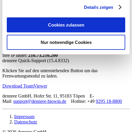
Details zeigen
Anmeldung abgeschlossen
Cookies zulassen
Ihre Anmeldung wurde erfolgreich abgeschlossen.
Sie benötigen Support?
Nur notwendige Cookies
Ihre IP lautet:
216.73.216.200
dennree Quick-Support (15.4.8332)
Klicken Sie auf den untenstehenden Button um das
Fernwartungsmodul zu laden.
Download TeamViewer
dennree GmbH, Hofer Str. 11, 95183 Töpen E-
Mail:
support@dennree-biowin.de
Hotline: +49
9295 18-8800
Impressum
Datenschutz
© 2026 dennree GmbH