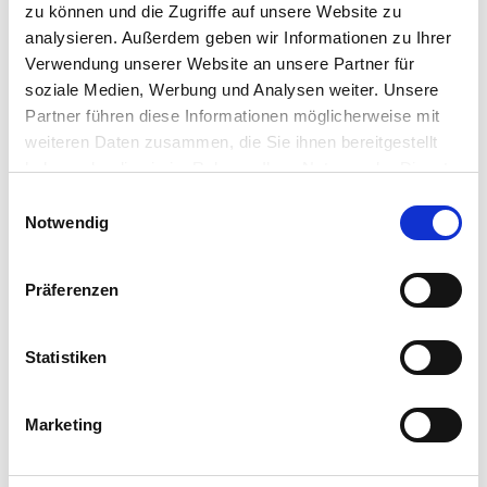
zu können und die Zugriffe auf unsere Website zu
Kassen-Peripherie
MDE-Geräte
analysieren. Außerdem geben wir Informationen zu Ihrer
Waagen
Verwendung unserer Website an unsere Partner für
Zubehör
soziale Medien, Werbung und Analysen weiter. Unsere
Service
Support
Partner führen diese Informationen möglicherweise mit
Kontakt
weiteren Daten zusammen, die Sie ihnen bereitgestellt
Newsletter
haben oder die sie im Rahmen Ihrer Nutzung der Dienste
gesammelt haben.
Einwilligungsauswahl
Notwendig
Sie sind hier!
Präferenzen
www.dennree-biowin.de
Kontakt
Newsletter
Statistiken
Anmeldung
Anmeldung abgeschlossen
Marketing
Newsletter
Anmeldung
Abmeldung