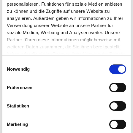
personalisieren, Funktionen für soziale Medien anbieten
Kassen-Peripherie
MDE-Geräte
zu können und die Zugriffe auf unsere Website zu
Waagen
analysieren. Außerdem geben wir Informationen zu Ihrer
Zubehör
Verwendung unserer Website an unsere Partner für
Service
Support
soziale Medien, Werbung und Analysen weiter. Unsere
Kontakt
Partner führen diese Informationen möglicherweise mit
Newsletter
weiteren Daten zusammen, die Sie ihnen bereitgestellt
haben oder die sie im Rahmen Ihrer Nutzung der Dienste
gesammelt haben.
Einwilligungsauswahl
Notwendig
Sie sind hier!
www.dennree-biowin.de
Kontakt
Präferenzen
Newsletter
Anmeldung
Anmeldung bereits abgeschlossen
Statistiken
Newsletter
Anmeldung
Marketing
Abmeldung