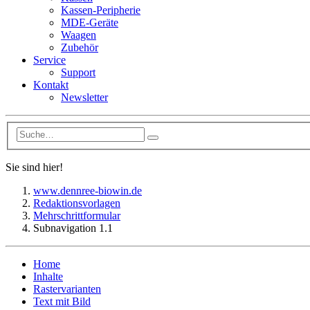
Kassen-Peripherie
MDE-Geräte
Waagen
Zubehör
Service
Support
Kontakt
Newsletter
Sie sind hier!
www.dennree-biowin.de
Redaktionsvorlagen
Mehrschrittformular
Subnavigation 1.1
Home
Inhalte
Rastervarianten
Text mit Bild