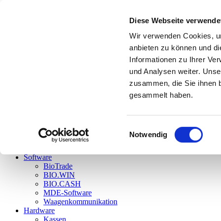
Subnavigation 1.1
Diese Webseite verwende
Subnavigation 1.1
Subnavigation 1.1
Wir verwenden Cookies, um
Subnavigation 1.1
anbieten zu können und di
Menü anzeigen
www.dennree-biowin.de
Informationen zu Ihrer Ve
und Analysen weiter. Unse
BioTrade – DAS neue Warenwirtschaftssystem
zusammen, die Sie ihnen b
BIO.CASH – DIE Kassensystemssoftware
gesammelt haben.
Login
Einwilligungsauswahl
Notwendig
Home
Aktuelles
Software
BioTrade
BIO.WIN
BIO.CASH
MDE-Software
Waagenkommunikation
Hardware
Kassen