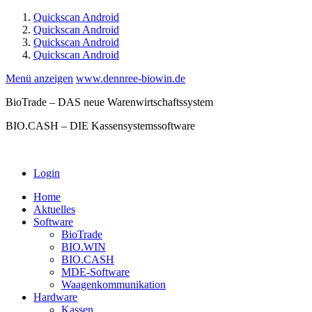
Quickscan Android
Quickscan Android
Quickscan Android
Quickscan Android
Menü anzeigen
www.dennree-biowin.de
BioTrade – DAS neue Warenwirtschaftssystem
BIO.CASH – DIE Kassensystemssoftware
Login
Home
Aktuelles
Software
BioTrade
BIO.WIN
BIO.CASH
MDE-Software
Waagenkommunikation
Hardware
Kassen