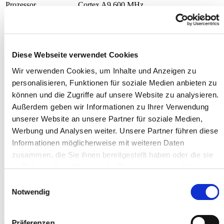
Prozessor
Cortex A9 600 MHz
3,5 Zoll HVGA LCD Farbdisplay
Overflächengehärteter kapazitier
Display
Touchscreen
Für elektronische Unterschriftenerfassung
Diese Webseite verwendet Cookies
vorbereitet
Wir verwenden Cookies, um Inhalte und Anzeigen zu
Kartenleser
Chipkarte, NFC, Magnetkarte
personalisieren, Funktionen für soziale Medien anbieten zu
ohne Drucker - Druck erfolgt über
Drucker
können und die Zugriffe auf unsere Website zu analysieren.
BIO.CASH
Außerdem geben wir Informationen zu Ihrer Verwendung
15 Tasten
unserer Website an unsere Partner für soziale Medien,
hinterleuchtet
Tastatur
mit taktiler Rückkopplung
Werbung und Analysen weiter. Unsere Partner führen diese
optional: integrierter Sichtschutz
Informationen möglicherweise mit weiteren Daten
Abmessungen (L x B
176 x 80 x 44 mm
zusammen, die Sie ihnen bereitgestellt haben oder die sie
x H)
im Rahmen Ihrer Nutzung der Dienste gesammelt haben.
Gewicht
310g
AC: 100 – 240 V, 50/60 Hz
Einwilligungsauswahl
Stromversorgung
DC: 9,0 V / 1 A
Notwendig
Präferenzen