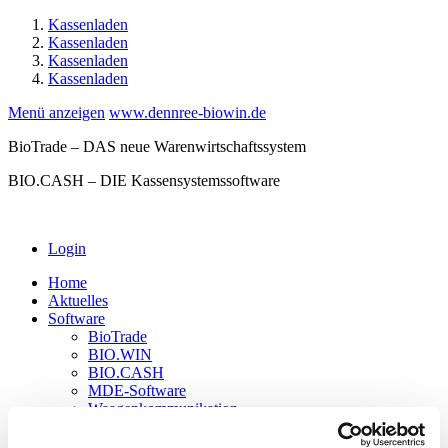
Kassenladen
Kassenladen
Kassenladen
Kassenladen
Menü anzeigen
www.dennree-biowin.de
BioTrade – DAS neue Warenwirtschaftssystem
BIO.CASH – DIE Kassensystemssoftware
Login
Home
Aktuelles
Software
BioTrade
BIO.WIN
BIO.CASH
MDE-Software
Waagenkommunikation
Hardware
Kassen