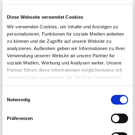
Kassen-Peripherie
MDE-Geräte
Waagen
Diese Webseite verwendet Cookies
Zubehör
Service
Wir verwenden Cookies, um Inhalte und Anzeigen zu
Support
personalisieren, Funktionen für soziale Medien anbieten
Kontakt
zu können und die Zugriffe auf unsere Website zu
Newsletter
analysieren. Außerdem geben wir Informationen zu Ihrer
Verwendung unserer Website an unsere Partner für
soziale Medien, Werbung und Analysen weiter. Unsere
Partner führen diese Informationen möglicherweise mit
Sie sind hier!
weiteren Daten zusammen, die Sie ihnen bereitgestellt
www.dennree-biowin.de
haben oder die sie im Rahmen Ihrer Nutzung der Dienste
Hardware
gesammelt haben.
Einwilligungsauswahl
Kassen-Peripherie
Kassenladen
Notwendig
Kassen
Präferenzen
Kassen-Peripherie
Scanner
Bondrucker