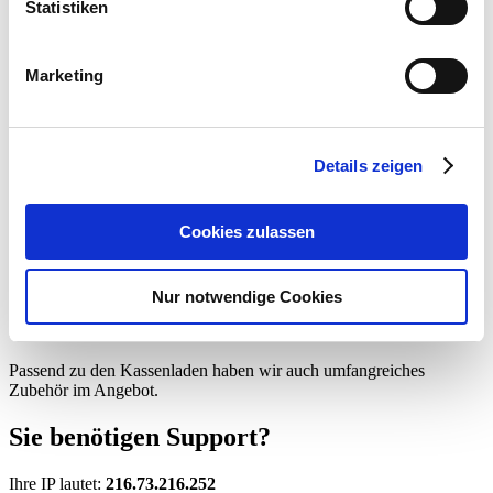
Kassenladen
Statistiken
Eurolade
AGP Modular
AGP Micro
Marketing
Zubehör für AGP Kassenladen
Kunden-Displays
EC-Geräte
MDE-Geräte
Waagen
Details zeigen
Zubehör
Cookies zulassen
Kassenladen
Nur notwendige Cookies
Wir haben eine umfangreiche Auswahl von Kassenladen - passend
für Ihren Anwendungszweck.
Passend zu den Kassenladen haben wir auch umfangreiches
Zubehör im Angebot.
Sie benötigen Support?
Ihre IP lautet:
216.73.216.252