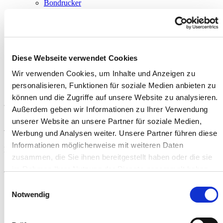
Bondrucker
Kassenladen
Eurolade
AGP Modular
AGP Micro
Zubehör für AGP Kassenladen
Kunden-Displays
Diese Webseite verwendet Cookies
EC-Geräte
Wir verwenden Cookies, um Inhalte und Anzeigen zu
MDE-Geräte
Waagen
personalisieren, Funktionen für soziale Medien anbieten zu
Zubehör
können und die Zugriffe auf unsere Website zu analysieren.
Außerdem geben wir Informationen zu Ihrer Verwendung
AGP Micro
unserer Website an unsere Partner für soziale Medien,
Werbung und Analysen weiter. Unsere Partner führen diese
Informationen möglicherweise mit weiteren Daten
Die platzsparende Schublade für den Thekenbereich
zusammen, die Sie ihnen bereitgestellt haben oder die sie
AGP Micro
im Rahmen Ihrer Nutzung der Dienste gesammelt haben.
Einwilligungsauswahl
Notwendig