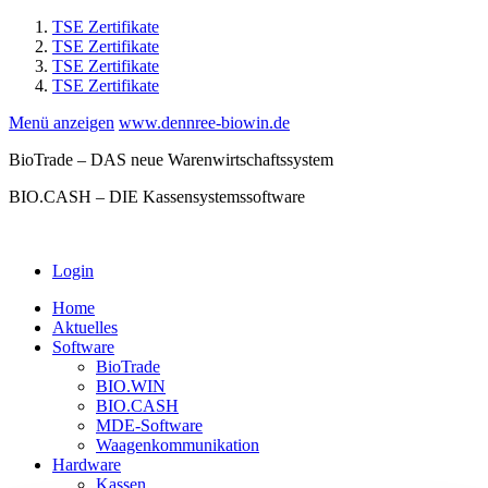
TSE Zertifikate
TSE Zertifikate
TSE Zertifikate
TSE Zertifikate
Menü anzeigen
www.dennree-biowin.de
BioTrade – DAS neue Warenwirtschaftssystem
BIO.CASH – DIE Kassensystemssoftware
Login
Home
Aktuelles
Software
BioTrade
BIO.WIN
BIO.CASH
MDE-Software
Waagenkommunikation
Hardware
Kassen