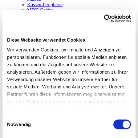
Kassen-Peripherie
MDE-Geräte
Waagen
Zubehör
Service
Support
Kontakt
Diese Webseite verwendet Cookies
Newsletter
Wir verwenden Cookies, um Inhalte und Anzeigen zu
personalisieren, Funktionen für soziale Medien anbieten
zu können und die Zugriffe auf unsere Website zu
analysieren. Außerdem geben wir Informationen zu Ihrer
Sie sind hier!
Verwendung unserer Website an unsere Partner für
www.dennree-biowin.de
soziale Medien, Werbung und Analysen weiter. Unsere
Software
Partner führen diese Informationen möglicherweise mit
BIO.CASH
weiteren Daten zusammen, die Sie ihnen bereitgestellt
TSE mit BIO.CASH
TSE Zertifikate
haben oder die sie im Rahmen Ihrer Nutzung der Dienste
gesammelt haben.
Einwilligungsauswahl
BioTrade
Notwendig
BIO.WIN
BIO.CASH