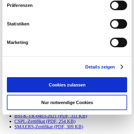
Fiskalisierung
Präferenzen
TSE mit BIO.CASH
TSE Zertifikate
TSE FAQ
Fibu-Export
Statistiken
MDE-Software
Waagenkommunikation
Marketing
TSE Zertifikate
Details zeigen
Aktuelle Zertifikate der mit BIO.CASH nutzbaren
TSEs
Cookies zulassen
Hier finden Sie die Zertifikate der Epson Hardware-TSE und fiskaly
Cloud-TSE.
Nur notwendige Cookies
fiskaly (Cloud-TSE)
BSI-K-TR-0403-2021
(PDF, 311 KB)
CSPL-Zertifikat
(PDF, 254 KB)
SMAERS-Zertifikat
(PDF, 309 KB)